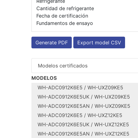
Refrigerante
Cantidad de refrigerante
Fecha de certificación
Fundamentos de ensayo
Generate PDF
Export model CSV
Modelos certificados
MODELOS
WH-ADC0912K6E5 / WH-UXZ09KE5
WH-ADC0912K6E5UK / WH-UXZ09KE5
Configure model
WH-ADC0912K6E5AN / WH-UXZ09KE5
Configure model
Nombre del modelo
WH-ADC0912K6E5 / WH-UXZ12KE5
Configure model
Aplicación
Nombre del modelo
Unidades
WH-ADC0912K6E5UK / WH-UXZ12KE5
Configure model
Aplicación
Nombre del modelo
Zona climática
Unidades
WH-ADC0912K6E5AN / WH-UXZ12KE5
Configure model
Aplicación
Nombre del modelo