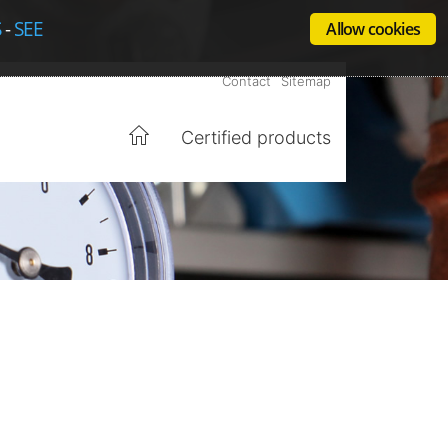
S
-
SEE
Allow cookies
Contact
Sitemap
Certified products
Home