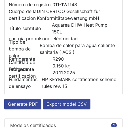
Número de registro
011-1W1148
Cuerpo de la
DIN CERTCO Gesellschaft für
certificación
Konformitätsbewertung mbH
Aquarea DHW Heat Pump
Título subtitulo
150L
energía propulsora
eléctricidad
Tipo de
Bomba de calor para agua caliente
bomba de
sanitaria ( ACS )
calor
Refrigerante
R290
Cantidad de
0,150
kg
refrigerante
Fecha de
20.11.2025
certificación
Fundamentos
HP KEYMARK certification scheme
de ensayo
rules rev. 15
Generate PDF
Export model CSV
Modelos certificados
1