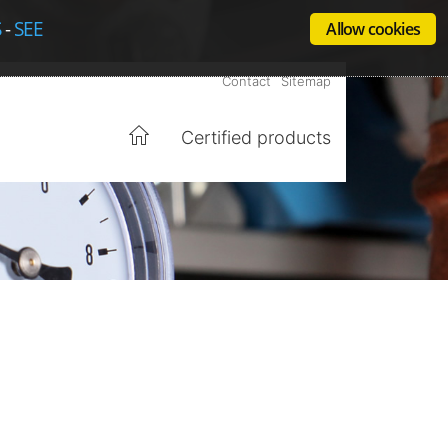
S
-
SEE
Allow cookies
Contact
Sitemap
Certified products
Home