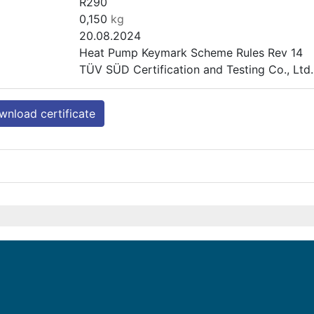
R290
0,150
kg
20.08.2024
Heat Pump Keymark Scheme Rules Rev 14
TÜV SÜD Certification and Testing Co., Lt
nload certificate
HTMP-200-V1
Interior
n/a