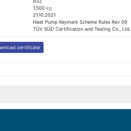
R32
1,500
kg
21.10.2021
Heat Pump Keymark Scheme Rules Rev 09
TÜV SÜD Certification and Testing Co., Lt
nload certificate
Omnia M 3.2 4
Calefacción ( media temperatura )
Omnia M 3.2 6
Exterior
Calefacción ( media temperatura )