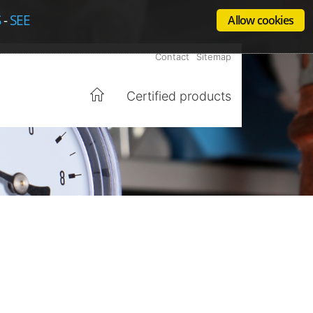
S
-
SEE
Allow cookies
Contact
Sitemap
Certified products
Home