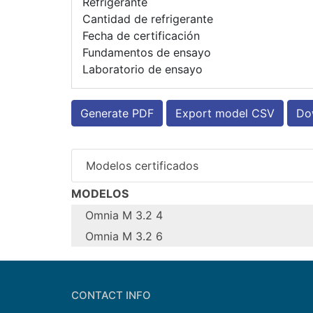
Refrigerante
Cantidad de refrigerante
Fecha de certificación
Fundamentos de ensayo
Laboratorio de ensayo
Generate PDF
Export model CSV
Dow
Modelos certificados
MODELOS
Omnia M 3.2 4
Omnia M 3.2 6
Configure model
Configure model
Nombre del modelo
Aplicación
Nombre del modelo
CONTACT INFO
Unidades
Aplicación