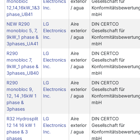
monobloc
Electronics
exterior
Gesellschaft für
12,14,16kW_1&3
Inc.
/ agua
Konformitätsbewertun
phase_UB41
mbH
NEW R290
LG
Aire
DIN CERTCO
monobloc 5, 7,
Electronics
exterior
Gesellschaft für
9kW_1 phase &
Inc.
/ agua
Konformitätsbewertun
3phases_UA41
mbH
R290
LG
Aire
DIN CERTCO
monobloc 7,
Electronics
exterior
Gesellschaft für
9kW_1 phase &
Inc.
/ agua
Konformitätsbewertun
3phases_UB40
mbH
R290
LG
Aire
DIN CERTCO
monobloc 9,
Electronics
exterior
Gesellschaft für
12, 14 ,16kW 1
Inc.
/ agua
Konformitätsbewertun
phase &
mbH
3phases
R32 Hydrosplit
LG
Aire
DIN CERTCO
12 14 16 kW 1
Electronics
exterior
Gesellschaft für
phase & 3
Inc.
/ agua
Konformitätsbewertun
phases
mbH