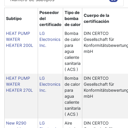
Poseedor
Tipo de
Cuerpo de la
Subtipo
del
bomba
certificación
certificado
de calor
HEAT PUMP
LG
Bomba
DIN CERTCO
WATER
Electronics
de calor
Gesellschaft für
HEATER 200L
Inc.
para
Konformitätsbewertun
agua
mbH
caliente
sanitaria
( ACS )
HEAT PUMP
LG
Bomba
DIN CERTCO
WATER
Electronics
de calor
Gesellschaft für
HEATER 270L
Inc.
para
Konformitätsbewertun
agua
mbH
caliente
sanitaria
( ACS )
New R290
LG
Aire
DIN CERTCO