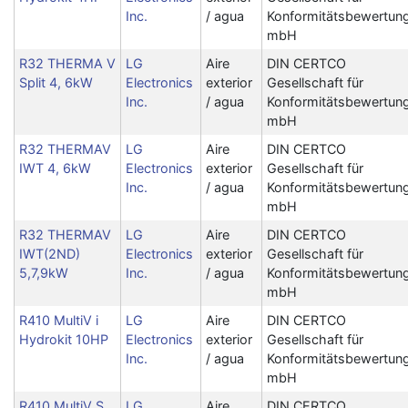
Inc.
/ agua
Konformitätsbewertun
mbH
R32 THERMA V
LG
Aire
DIN CERTCO
Split 4, 6kW
Electronics
exterior
Gesellschaft für
Inc.
/ agua
Konformitätsbewertun
mbH
R32 THERMAV
LG
Aire
DIN CERTCO
IWT 4, 6kW
Electronics
exterior
Gesellschaft für
Inc.
/ agua
Konformitätsbewertun
mbH
R32 THERMAV
LG
Aire
DIN CERTCO
IWT(2ND)
Electronics
exterior
Gesellschaft für
5,7,9kW
Inc.
/ agua
Konformitätsbewertun
mbH
R410 MultiV i
LG
Aire
DIN CERTCO
Hydrokit 10HP
Electronics
exterior
Gesellschaft für
Inc.
/ agua
Konformitätsbewertun
mbH
R410 MultiV S
LG
Aire
DIN CERTCO