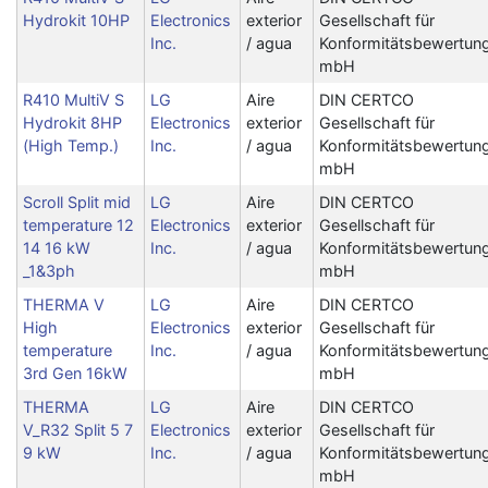
Hydrokit 10HP
Electronics
exterior
Gesellschaft für
Inc.
/ agua
Konformitätsbewertun
mbH
R410 MultiV S
LG
Aire
DIN CERTCO
Hydrokit 8HP
Electronics
exterior
Gesellschaft für
(High Temp.)
Inc.
/ agua
Konformitätsbewertun
mbH
Scroll Split mid
LG
Aire
DIN CERTCO
temperature 12
Electronics
exterior
Gesellschaft für
14 16 kW
Inc.
/ agua
Konformitätsbewertun
_1&3ph
mbH
THERMA V
LG
Aire
DIN CERTCO
High
Electronics
exterior
Gesellschaft für
temperature
Inc.
/ agua
Konformitätsbewertun
3rd Gen 16kW
mbH
THERMA
LG
Aire
DIN CERTCO
V_R32 Split 5 7
Electronics
exterior
Gesellschaft für
9 kW
Inc.
/ agua
Konformitätsbewertun
mbH