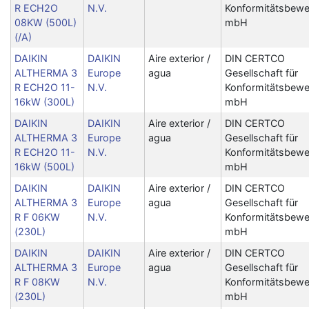
R ECH2O
N.V.
Konformitätsbewe
08KW (500L)
mbH
(/A)
DAIKIN
DAIKIN
Aire exterior /
DIN CERTCO
ALTHERMA 3
Europe
agua
Gesellschaft für
R ECH2O 11-
N.V.
Konformitätsbewe
16kW (300L)
mbH
DAIKIN
DAIKIN
Aire exterior /
DIN CERTCO
ALTHERMA 3
Europe
agua
Gesellschaft für
R ECH2O 11-
N.V.
Konformitätsbewe
16kW (500L)
mbH
DAIKIN
DAIKIN
Aire exterior /
DIN CERTCO
ALTHERMA 3
Europe
agua
Gesellschaft für
R F 06KW
N.V.
Konformitätsbewe
(230L)
mbH
DAIKIN
DAIKIN
Aire exterior /
DIN CERTCO
ALTHERMA 3
Europe
agua
Gesellschaft für
R F 08KW
N.V.
Konformitätsbewe
(230L)
mbH