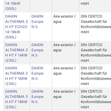
14-18kW
mbH
(300L)
DAIKIN
DAIKIN
Aire exterior /
DIN CERTCO
ALTHERMA 3
Europe
agua
Gesellschaft für
H HT ECH2O
N.V.
Konformitätsbewe
14-18kW
mbH
(500L)
DAIKIN
DAIKIN
Aire exterior /
DIN CERTCO
ALTHERMA 3
Europe
agua
Gesellschaft für
H HT F 14KW
N.V.
Konformitätsbewe
(230L)
mbH
DAIKIN
DAIKIN
Aire exterior /
DIN CERTCO
ALTHERMA 3
Europe
agua
Gesellschaft für
H HT F 16KW
N.V.
Konformitätsbewe
(230L)
mbH
DAIKIN
DAIKIN
Aire exterior /
DIN CERTCO
ALTHERMA 3
Europe
agua
Gesellschaft für
H HT F 18KW
N.V.
Konformitätsbewe
(230L)
mbH