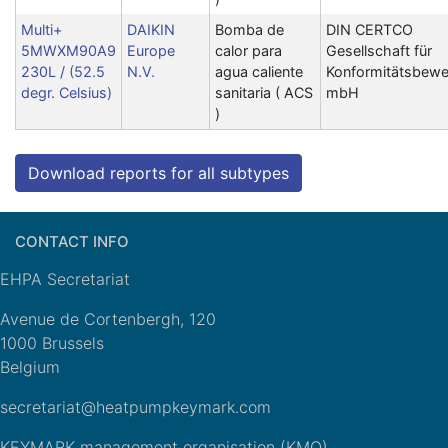
Multi+
DAIKIN
Bomba de
DIN CERTCO
5MWXM90A9
Europe
calor para
Gesellschaft für
230L / (52.5
N.V.
agua caliente
Konformitätsbewe
degr. Celsius)
sanitaria ( ACS
mbH
)
Download reports for all subtypes
CONTACT INFO
EHPA Secretariat
Avenue de Cortenbergh, 120
1000 Brussels
Belgium
secretariat@heatpumpkeymark.com
KEYMARK management organisation (KMO)