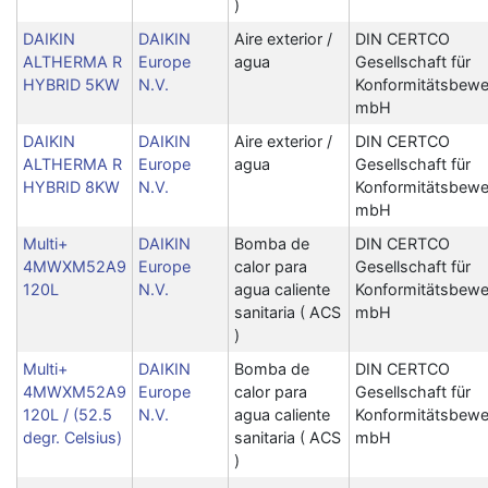
)
DAIKIN
DAIKIN
Aire exterior /
DIN CERTCO
ALTHERMA R
Europe
agua
Gesellschaft für
HYBRID 5KW
N.V.
Konformitätsbewe
mbH
DAIKIN
DAIKIN
Aire exterior /
DIN CERTCO
ALTHERMA R
Europe
agua
Gesellschaft für
HYBRID 8KW
N.V.
Konformitätsbewe
mbH
Multi+
DAIKIN
Bomba de
DIN CERTCO
4MWXM52A9
Europe
calor para
Gesellschaft für
120L
N.V.
agua caliente
Konformitätsbewe
sanitaria ( ACS
mbH
)
Multi+
DAIKIN
Bomba de
DIN CERTCO
4MWXM52A9
Europe
calor para
Gesellschaft für
120L / (52.5
N.V.
agua caliente
Konformitätsbewe
degr. Celsius)
sanitaria ( ACS
mbH
)