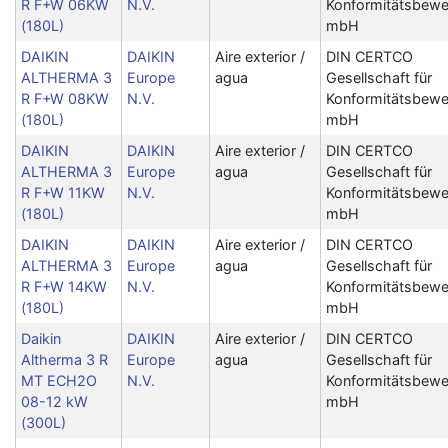
R F+W 06KW
N.V.
Konformitätsbewe
(180L)
mbH
DAIKIN
DAIKIN
Aire exterior /
DIN CERTCO
ALTHERMA 3
Europe
agua
Gesellschaft für
R F+W 08KW
N.V.
Konformitätsbewe
(180L)
mbH
DAIKIN
DAIKIN
Aire exterior /
DIN CERTCO
ALTHERMA 3
Europe
agua
Gesellschaft für
R F+W 11KW
N.V.
Konformitätsbewe
(180L)
mbH
DAIKIN
DAIKIN
Aire exterior /
DIN CERTCO
ALTHERMA 3
Europe
agua
Gesellschaft für
R F+W 14KW
N.V.
Konformitätsbewe
(180L)
mbH
Daikin
DAIKIN
Aire exterior /
DIN CERTCO
Altherma 3 R
Europe
agua
Gesellschaft für
MT ECH2O
N.V.
Konformitätsbewe
08-12 kW
mbH
(300L)