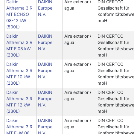
Daikin
DAIKIN
Aire exterior /
DIN CERTCO
Altherma 3 R
Europe
agua
Gesellschaft für
MT ECH2O
N.V.
Konformitätsbewe
08-12 kW
mbH
(500L)
Daikin
DAIKIN
Aire exterior /
DIN CERTCO
Altherma 3 R
Europe
agua
Gesellschaft für
MT F 08 kW
N.V.
Konformitätsbewe
(230L)
mbH
Daikin
DAIKIN
Aire exterior /
DIN CERTCO
Altherma 3 R
Europe
agua
Gesellschaft für
MT F 10 kW
N.V.
Konformitätsbewe
(230L)
mbH
Daikin
DAIKIN
Aire exterior /
DIN CERTCO
Altherma 3 R
Europe
agua
Gesellschaft für
MT F 12 kW
N.V.
Konformitätsbewe
(230L)
mbH
Daikin
DAIKIN
Aire exterior /
DIN CERTCO
Altherma 3 R
Europe
agua
Gesellschaft für
MT F+W 08
N.V.
Konformitätsbewe