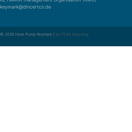
keymark@dincertco.de
© 2026 Heat Pump Keymark |
by PEAK Sourcing