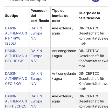
Poseedor
Tipo de
Cuerpo de la
Subtipo
del
bomba de
certificación
certificado
calor
DAIKIN
DAIKIN
Aire exterior /
DIN CERTCO
ALTHERMA 3
Europe
agua
Gesellschaft für
R F 14KW
N.V.
Konformitätsbewe
(230L)
mbH
DAIKIN
DAIKIN
Anticongelante
DIN CERTCO
ALTHERMA 3
Europe
/ agua
Gesellschaft für
GEO 10KW
N.V.
Konformitätsbewe
mbH
DAIKIN
DAIKIN
Anticongelante
DIN CERTCO
ALTHERMA 3
Europe
/ agua
Gesellschaft für
GEO 6KW
N.V.
Konformitätsbewe
mbH
DAIKIN
DAIKIN
Aire exterior /
DIN CERTCO
ALTHERMA 3
Europe
agua
Gesellschaft für
H HT ECH2O
N.V.
Konformitätsbewe