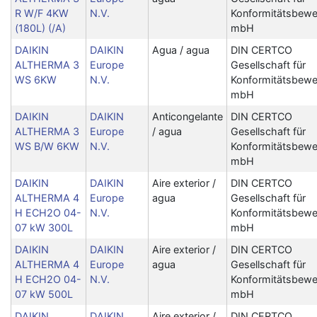
R W/F 4KW
N.V.
Konformitätsbewe
(180L) (/A)
mbH
DAIKIN
DAIKIN
Agua / agua
DIN CERTCO
ALTHERMA 3
Europe
Gesellschaft für
WS 6KW
N.V.
Konformitätsbewe
mbH
DAIKIN
DAIKIN
Anticongelante
DIN CERTCO
ALTHERMA 3
Europe
/ agua
Gesellschaft für
WS B/W 6KW
N.V.
Konformitätsbewe
mbH
DAIKIN
DAIKIN
Aire exterior /
DIN CERTCO
ALTHERMA 4
Europe
agua
Gesellschaft für
H ECH2O 04-
N.V.
Konformitätsbewe
07 kW 300L
mbH
DAIKIN
DAIKIN
Aire exterior /
DIN CERTCO
ALTHERMA 4
Europe
agua
Gesellschaft für
H ECH2O 04-
N.V.
Konformitätsbewe
07 kW 500L
mbH
DAIKIN
DAIKIN
Aire exterior /
DIN CERTCO