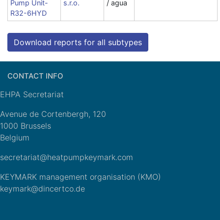
Pump Unit-
s.r.o.
/ agua
R32-6HYD
Download reports for all subtypes
CONTACT INFO
EHPA Secretariat
Avenue de Cortenbergh, 120
1000 Brussels
Belgium
secretariat@heatpumpkeymark.com
KEYMARK management organisation (KMO)
keymark@dincertco.de