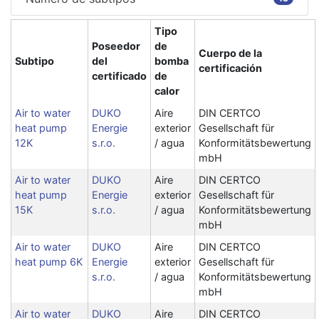
Tipo
Poseedor
de
Cuerpo de la
Subtipo
del
bomba
certificación
certificado
de
calor
Air to water
DUKO
Aire
DIN CERTCO
heat pump
Energie
exterior
Gesellschaft für
12K
s.r.o.
/ agua
Konformitätsbewertung
mbH
Air to water
DUKO
Aire
DIN CERTCO
heat pump
Energie
exterior
Gesellschaft für
15K
s.r.o.
/ agua
Konformitätsbewertung
mbH
Air to water
DUKO
Aire
DIN CERTCO
heat pump 6K
Energie
exterior
Gesellschaft für
s.r.o.
/ agua
Konformitätsbewertung
mbH
Air to water
DUKO
Aire
DIN CERTCO