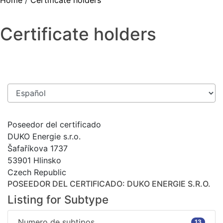
Home
/
Certificate holders
Certificate holders
Poseedor del certificado
DUKO Energie s.r.o.
Šafaříkova 1737
53901 Hlinsko
Czech Republic
POSEEDOR DEL CERTIFICADO
: DUKO ENERGIE S.R.O.
Listing for Subtype
Numero de subtipos
13