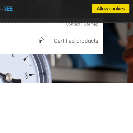
S
-
SEE
Allow cookies
Contact
Sitemap
Certified products
Home