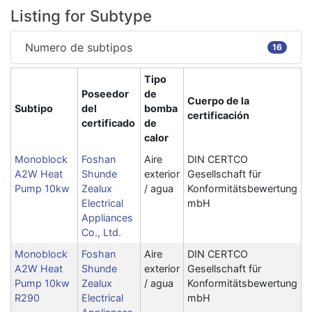
Listing for Subtype
Numero de subtipos
16
Tipo
Poseedor
de
Cuerpo de la
Subtipo
del
bomba
certificación
certificado
de
calor
Monoblock
Foshan
Aire
DIN CERTCO
A2W Heat
Shunde
exterior
Gesellschaft für
Pump 10kw
Zealux
/ agua
Konformitätsbewertung
Electrical
mbH
Appliances
Co., Ltd.
Monoblock
Foshan
Aire
DIN CERTCO
A2W Heat
Shunde
exterior
Gesellschaft für
Pump 10kw
Zealux
/ agua
Konformitätsbewertung
R290
Electrical
mbH