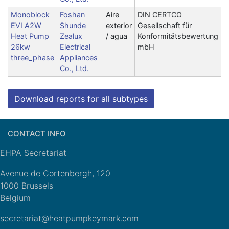
Monoblock
Foshan
Aire
DIN CERTCO
EVI A2W
Shunde
exterior
Gesellschaft für
Heat Pump
Zealux
/ agua
Konformitätsbewertung
26kw
Electrical
mbH
three_phase
Appliances
Co., Ltd.
Download reports for all subtypes
CONTACT INFO
EHPA Secretariat
Avenue de Cortenbergh, 120
1000 Brussels
Belgium
secretariat@heatpumpkeymark.com