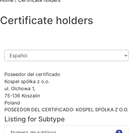
Home
/
Certificate holders
Certificate holders
Poseedor del certificado
Kospel spółka z o.o.
ul. Olchowa 1,
75-136 Koszalin
Poland
POSEEDOR DEL CERTIFICADO
: KOSPEL SPÓŁKA Z O.O.
Listing for Subtype
Numero de subtipos
3