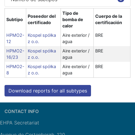
Tipo de
Poseedor del
Cuerpo de la
Subtipo
bomba de
certificado
certificación
calor
HPMO2-
Kospel spółka
Aire exterior /
BRE
12
z o.o.
agua
HPMO2-
Kospel spółka
Aire exterior /
BRE
16/23
z o.o.
agua
HPMO2-
Kospel spółka
Aire exterior /
BRE
8
z o.o.
agua
Download reports for all subtypes
CONTACT INFO
EHPA Secretariat
Avenue de Cortenbergh, 120