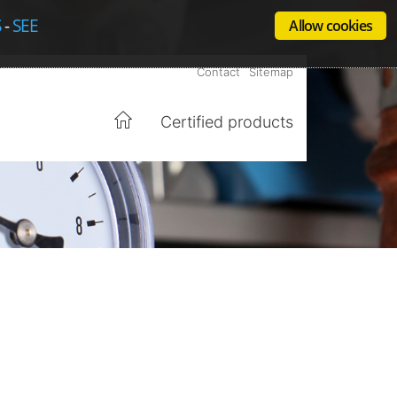
S
-
SEE
Allow cookies
Contact
Sitemap
Certified products
Home