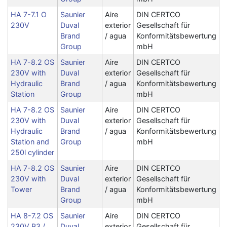
HA 7-7.1 O
Saunier
Aire
DIN CERTCO
230V
Duval
exterior
Gesellschaft für
Brand
/ agua
Konformitätsbewertung
Group
mbH
HA 7-8.2 OS
Saunier
Aire
DIN CERTCO
230V with
Duval
exterior
Gesellschaft für
Hydraulic
Brand
/ agua
Konformitätsbewertung
Station
Group
mbH
HA 7-8.2 OS
Saunier
Aire
DIN CERTCO
230V with
Duval
exterior
Gesellschaft für
Hydraulic
Brand
/ agua
Konformitätsbewertung
Station and
Group
mbH
250l cylinder
HA 7-8.2 OS
Saunier
Aire
DIN CERTCO
230V with
Duval
exterior
Gesellschaft für
Tower
Brand
/ agua
Konformitätsbewertung
Group
mbH
HA 8-7.2 OS
Saunier
Aire
DIN CERTCO
230V B3 /
Duval
exterior
Gesellschaft für