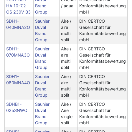
HA 10-7.2
Brand
/ agua
Konformitätsbewertung
OS 230V B3
Group
mbH
SDH1-
Saunier
Aire /
DIN CERTCO
040MNA2O
Duval
aire
Gesellschaft für
Brand
multi
Konformitätsbewertung
Group
split
mbH
SDH1-
Saunier
Aire /
DIN CERTCO
070MNA3O
Duval
aire
Gesellschaft für
Brand
multi
Konformitätsbewertung
Group
split
mbH
SDH1-
Saunier
Aire /
DIN CERTCO
080MNA4O
Duval
aire
Gesellschaft für
Brand
multi
Konformitätsbewertung
Group
split
mbH
SDHB1-
Saunier
Aire /
DIN CERTCO
025SNWO
Duval
Aire
Gesellschaft für
Brand
single
Konformitätsbewertung
Group
split
mbH
SDHB1-
Saunier
Aire /
DIN CERTCO