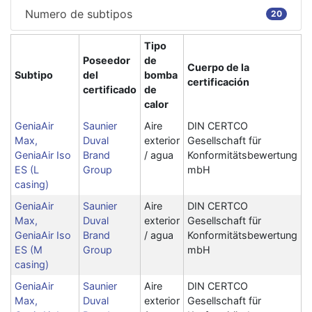
Numero de subtipos
20
Tipo
Poseedor
de
Cuerpo de la
Subtipo
del
bomba
certificación
certificado
de
calor
GeniaAir
Saunier
Aire
DIN CERTCO
Max,
Duval
exterior
Gesellschaft für
GeniaAir Iso
Brand
/ agua
Konformitätsbewertung
ES (L
Group
mbH
casing)
GeniaAir
Saunier
Aire
DIN CERTCO
Max,
Duval
exterior
Gesellschaft für
GeniaAir Iso
Brand
/ agua
Konformitätsbewertung
ES (M
Group
mbH
casing)
GeniaAir
Saunier
Aire
DIN CERTCO
Max,
Duval
exterior
Gesellschaft für