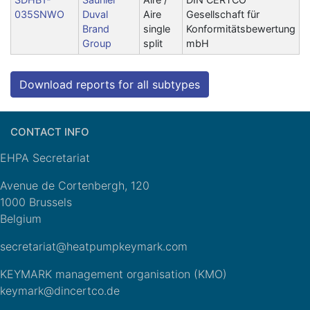
035SNWO
Duval
Aire
Gesellschaft für
Brand
single
Konformitätsbewertung
Group
split
mbH
Download reports for all subtypes
CONTACT INFO
EHPA Secretariat
Avenue de Cortenbergh, 120
1000 Brussels
Belgium
secretariat@heatpumpkeymark.com
KEYMARK management organisation (KMO)
keymark@dincertco.de