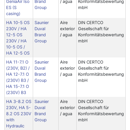
GeniaAir Iso
Brand
/ agua
Konformitätsbewertung
ES (S
Group
mbH
casing)
HA 10-5 OS
Saunier
Aire
DIN CERTCO
230V / HA
Duval
exterior
Gesellschaft für
12-5 OS
Brand
/ agua
Konformitätsbewertung
230V / HA
Group
mbH
10-5 OS /
HA 12-5 OS
HA 11-7.1 O
Saunier
Aire
DIN CERTCO
(230V, B2) /
Duval
exterior
Gesellschaft für
HA 12-7.1 O
Brand
/ agua
Konformitätsbewertung
(230V) B3 /
Group
mbH
HA 15-7.1 O
(230V) B3
HA 3-8.2 OS
Saunier
Aire
DIN CERTCO
230V, HA 5-
Duval
exterior
Gesellschaft für
8.2 OS 230V
Brand
/ agua
Konformitätsbewertung
with
Group
mbH
Hydraulic