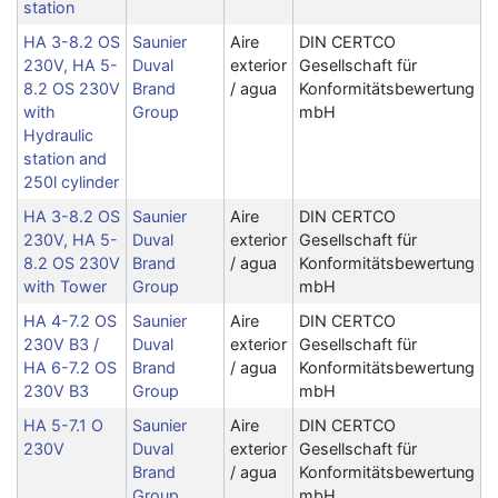
station
HA 3-8.2 OS
Saunier
Aire
DIN CERTCO
230V, HA 5-
Duval
exterior
Gesellschaft für
8.2 OS 230V
Brand
/ agua
Konformitätsbewertung
with
Group
mbH
Hydraulic
station and
250l cylinder
HA 3-8.2 OS
Saunier
Aire
DIN CERTCO
230V, HA 5-
Duval
exterior
Gesellschaft für
8.2 OS 230V
Brand
/ agua
Konformitätsbewertung
with Tower
Group
mbH
HA 4-7.2 OS
Saunier
Aire
DIN CERTCO
230V B3 /
Duval
exterior
Gesellschaft für
HA 6-7.2 OS
Brand
/ agua
Konformitätsbewertung
230V B3
Group
mbH
HA 5-7.1 O
Saunier
Aire
DIN CERTCO
230V
Duval
exterior
Gesellschaft für
Brand
/ agua
Konformitätsbewertung
Group
mbH