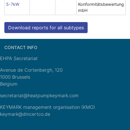
5-7kW
Konformitätsbewertung
mbH
Download reports for all subtypes
CONTACT INFO
EHPA Secretariat
Avenue de Cortenbergh, 120
1000 Brussels
Belgium
secretariat@heatpumpkeymark.com
KEYMARK management organisation (KMO)
keymark@dincertco.de